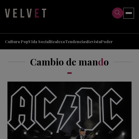
>
>
Cultura Pop
Vida Social
Realeza
Tendencias
Revista
Poder
Cambio de man
d
o