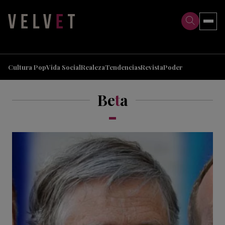
>
>
Cultura Pop
Vida Social
Realeza
Tendencias
Revista
Poder
Be
t
a