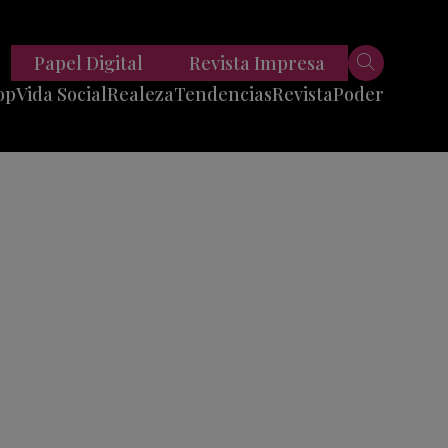
Papel Digital
Revista Impresa
op
Vida Social
Realeza
Tendencias
Revista
Poder
Belleza
Entrevistas
Moda
Mundo
Foodie
11 Preguntas
es
Fitness
Reportajes
Viajes
Tech