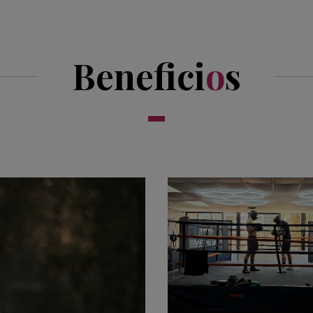
Benefici
o
s