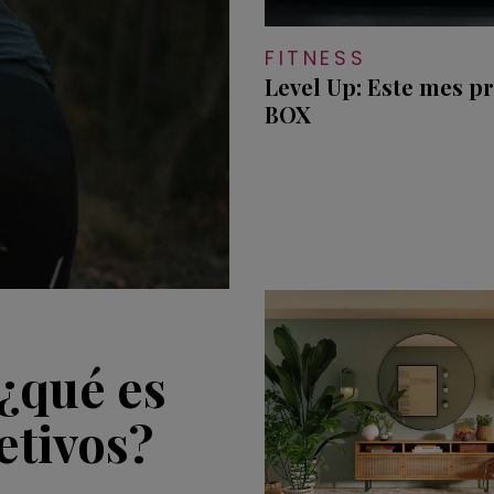
FITNESS
Level Up: Este mes 
BOX
¿qué es
etivos?