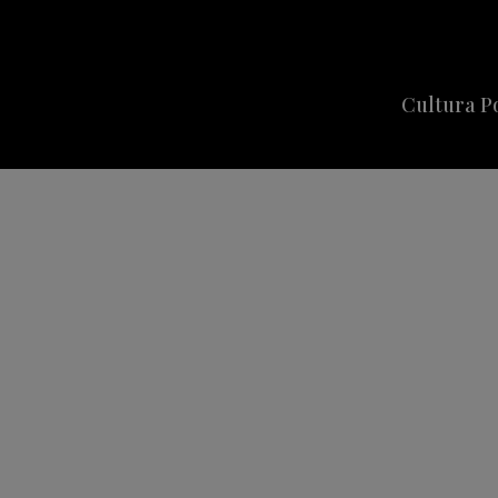
Cultura P
Cine
Series
Música
Celebriti