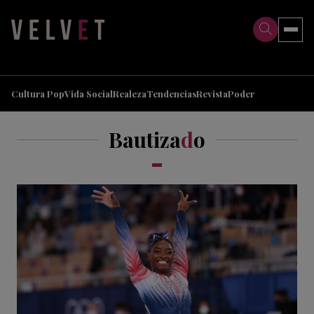
>
>
Cultura Pop
Vida Social
Realeza
Tendencias
Revista
Poder
Bautiza
d
o