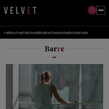
>
>
Cultura Pop
Vida Social
Realeza
Tendencias
Revista
Poder
Bar
r
e