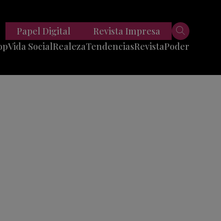
Papel Digital
Revista Impresa
op
Vida Social
Realeza
Tendencias
Revista
Poder
Belleza
Entrevistas
Moda
Mundo
Foodie
11 Preguntas
es
Fitness
Reportajes
Viajes
Tech