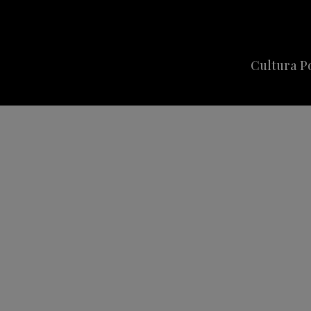
Cultura P
Cine
Series
Música
Celebriti