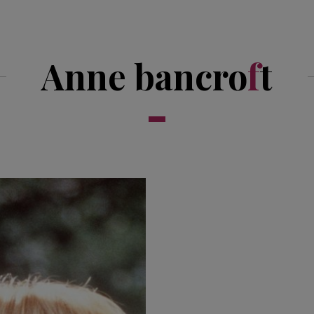
Anne bancro
f
t