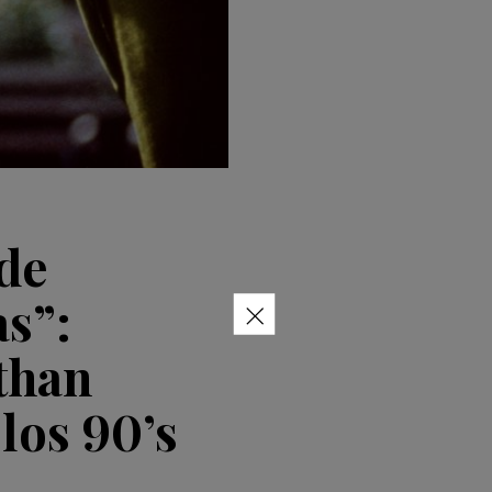
 de
×
s”:
than
los 90’s