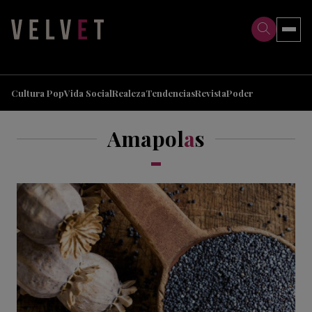
>
>
Cultura Pop
Vida Social
Realeza
Tendencias
Revista
Poder
Amapol
a
s