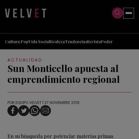
>
>
Cultura Pop
Vida Social
Realeza
Tendencias
Revista
Poder
ACTUALIDAD
Sun Monticello apuesta al
emprendimiento regional
POR
EQUIPO VELVET
| 27 NOVIEMBRE 2019
En su búsqueda por potenciar materias primas