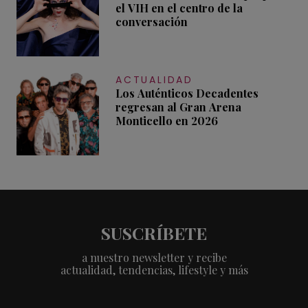
el VIH en el centro de la
conversación
ACTUALIDAD
Los Auténticos Decadentes
regresan al Gran Arena
Monticello en 2026
SUSCRÍBETE
a nuestro newsletter y recibe
actualidad, tendencias, lifestyle y más