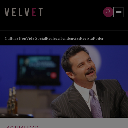
>
>
Cultura Pop
Vida Social
Realeza
Tendencias
Revista
Poder
ACTUALIDAD