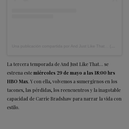
Una publicación compartida por And Just Like That… (@justlikethatmax)
La tercera temporada de And Just Like That… se
estrena este
miércoles 29 de mayo a las 18:00 hrs
HBO Max
. Y con ella, volvemos a sumergirnos en los
tacones, las pérdidas, los reencuentros y la inagotable
capacidad de Carrie Bradshaw para narrar la vida con
estilo.