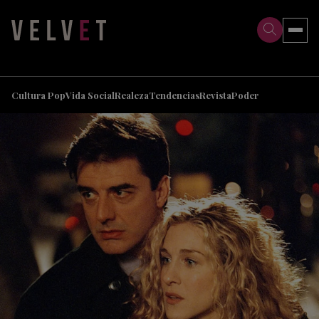
>
>
Cultura Pop
Vida Social
Realeza
Tendencias
Revista
Poder