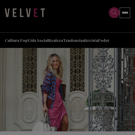
>
>
Cultura Pop
Vida Social
Realeza
Tendencias
Revista
Poder