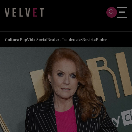
>
>
Cultura Pop
Vida Social
Realeza
Tendencias
Revista
Poder