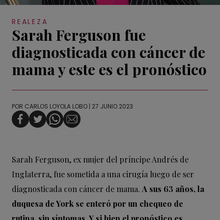
REALEZA
Sarah Ferguson fue
diagnosticada con cáncer de
mama y este es el pronóstico
POR
CARLOS LOYOLA LOBO
| 27 JUNIO 2023
Sarah Ferguson, ex mujer del príncipe Andrés de
Inglaterra, fue sometida a una cirugía luego de ser
diagnosticada con cáncer de mama.
A sus 63 años, la
duquesa de York se enteró por un chequeo de
rutina, sin síntomas. Y si bien el pronóstico es