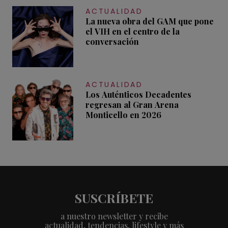
ACTUALIDAD
La nueva obra del GAM que pone
el VIH en el centro de la
conversación
ACTUALIDAD
Los Auténticos Decadentes
regresan al Gran Arena
Monticello en 2026
SUSCRÍBETE
a nuestro newsletter y recibe
actualidad, tendencias, lifestyle y más