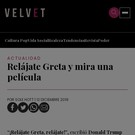
>
>
Cultura Pop
Vida Social
Realeza
Tendencias
Revista
Poder
ACTUALIDAD
Relájate Greta y mira una
película
POR
SOLE HOTT
| 12 DICIEMBRE 2019
“¡Relájate Greta, relájate!”
, escribió
Donald Trump