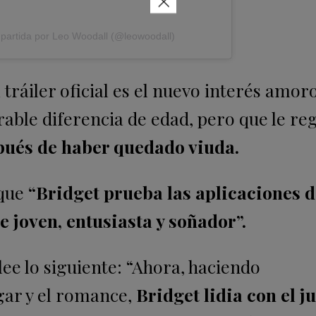
×
partida por Leo Woodall (@leowoodall)
l tráiler oficial es el nuevo interés amor
rable diferencia de edad, pero que le re
spués de haber quedado viuda.
 que
“Bridget prueba las aplicaciones de
 joven, entusiasta y soñador”.
e lee lo siguiente: “Ahora, haciendo
gar y el romance,
Bridget lidia con el j