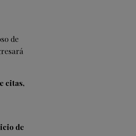
oso de
gresará
 citas,
uicio de