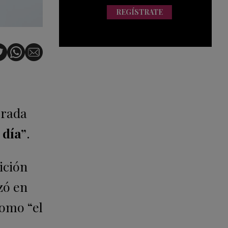
REGÍSTRATE
orada
 día”
.
dición
zó en
como “el