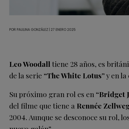
POR
PAULINA GONZÁLEZ
| 27 ENERO 2025
Leo Woodall
tiene 28 años, es britán
de la serie
“The White Lotus”
y en l
Su próximo gran rol es en
“Bridget 
del filme que tiene a
Rennée Zellwe
2004. Aunque se desconoce su rol, lo
nuevo galán”.