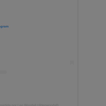
tagram
partida por Leo Woodall (@leowoodall)