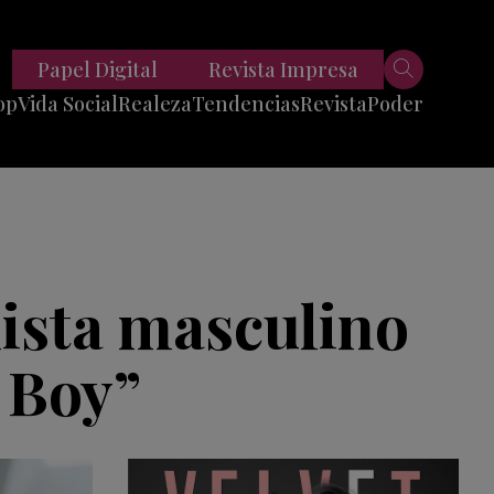
Papel Digital
Revista Impresa
op
Vida Social
Realeza
Tendencias
Revista
Poder
Belleza
Entrevistas
Moda
Mundo
Foodie
11 Preguntas
es
Fitness
Reportajes
nista masculino
Viajes
Tech
 Boy”