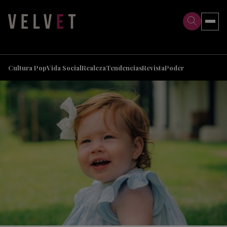
>
>
Cultura Pop
Vida Social
Realeza
Tendencias
Revista
Poder