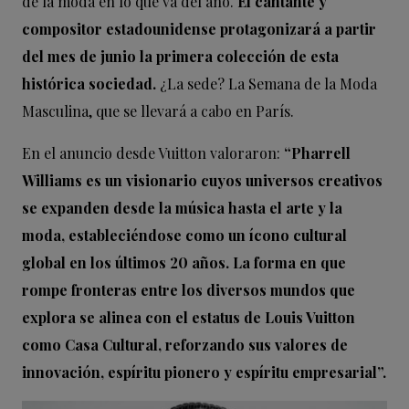
de la moda en lo que va del año.
El cantante y
compositor estadounidense protagonizará a partir
del mes de junio la primera colección de esta
histórica sociedad.
¿La sede? La Semana de la Moda
Masculina, que se llevará a cabo en París.
En el anuncio desde Vuitton valoraron:
“Pharrell
Williams es un visionario cuyos universos creativos
se expanden desde la música hasta el arte y la
moda, estableciéndose como un ícono cultural
global en los últimos 20 años. La forma en que
rompe fronteras entre los diversos mundos que
explora se alinea con el estatus de Louis Vuitton
como Casa Cultural, reforzando sus valores de
innovación, espíritu pionero y espíritu empresarial”.