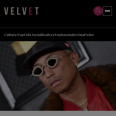
>
>
Cultura Pop
Vida Social
Realeza
Tendencias
Revista
Poder