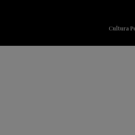
Cultura P
Cine
Series
Música
Celebriti