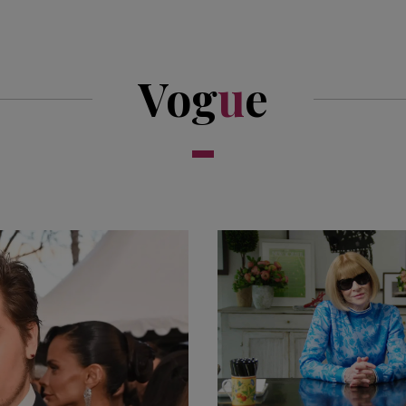
Vog
u
e