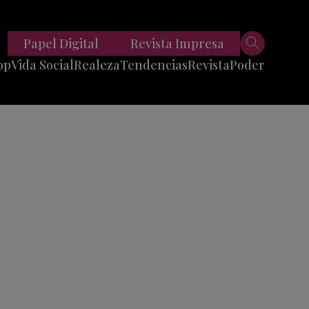
Papel Digital
Revista Impresa
op
Vida Social
Realeza
Tendencias
Revista
Poder
Belleza
Entrevistas
Moda
Mundo
Foodie
11 Preguntas
es
Fitness
Reportajes
Viajes
Tech