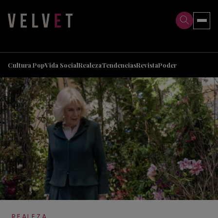
>
>
Cultura Pop
Vida Social
Realeza
Tendencias
Revista
Poder
REALEZA