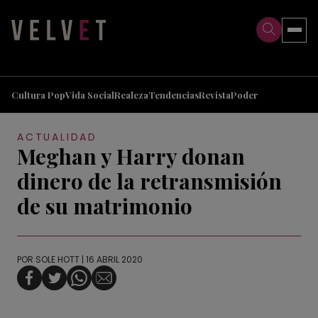
>
>
Cultura Pop
Vida Social
Realeza
Tendencias
Revista
Poder
ACTUALIDAD
Meghan y Harry donan
dinero de la retransmisión
de su matrimonio
POR
SOLE HOTT
| 16 ABRIL 2020