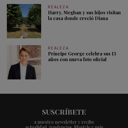
REALEZA
Harry, Meghan y sus hijos visitan
la casa donde creció Diana
REALEZA
Príncipe George celebra sus 13
años con nueva foto oficial
SUSCRÍBETE
a nuestro newsletter y recibe
actualidad, tendencias, lifestyle y más