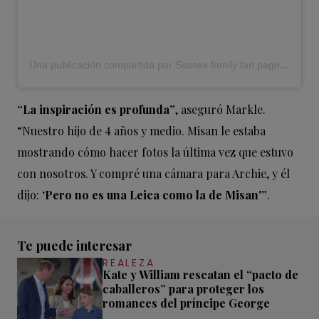
Una publicación compartida por Sussex family fan page
(@meg
“La inspiración es profunda”
, aseguró Markle.
“Nuestro hijo de 4 años y medio. Misan le estaba
mostrando cómo hacer fotos la última vez que estuvo
con nosotros. Y compré una cámara para Archie, y él
dijo:
‘Pero no es una Leica como la de Misan'”
.
Te puede interesar
REALEZA
Kate y William rescatan el “pacto de
caballeros” para proteger los
romances del príncipe George