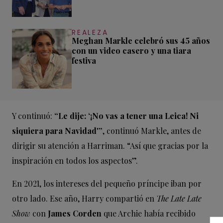
REALEZA
Meghan Markle celebró sus 45 años
con un video casero y una tiara
festiva
Y continuó:
“Le dije: ‘¡No vas a tener una Leica! Ni
siquiera para Navidad'”
, continuó Markle, antes de
dirigir su atención a Harriman. “Así que gracias por la
inspiración en todos los aspectos”.
En 2021, los intereses del pequeño príncipe iban por
otro lado. Ese año, Harry compartió en
The Late Late
Show
con
James Corden
que Archie había recibido