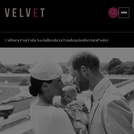
>
>
Cultura Pop
Vida Social
Realeza
Tendencias
Revista
Poder