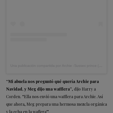
Una publicación compartida por Archie -Sussex prince (@archie_princeofsussex)
“Mi abuela nos preguntó qué quería Archie para
Navidad, y Meg dijo una wafflera”
, dijo Harry a
Corden. “Ella nos envió una wafflera para Archie. Así
que ahora, Meg prepara una hermosa mezcla orgánica
y la echa en la waflera”.