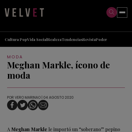
>
>
Cultura Pop
Vida Social
Realeza
Tendencias
Revista
Poder
MODA
Meghan Markle, ícono de
moda
POR
VERO MARINAO
| 04 AGOSTO 2020
A
Meghan Markle
le importó un “soberano” pepino