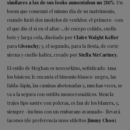
similares a las de sus looks aumentaban un 216%
. Un
boom que comenzó el mismo día de su matrimonio,
cuando lució dos modelos de vestidos: el primero –con
el que dio el sí en el altar–, de cuerpo ceñido, cuello
bote y larga cola, diseñado por
Claire Waight Keller
para
Givenchy
; y, el segundo, para la fiesta, de corte
sirena y cuello halter, creado por
Stella McCartney.
El estilo de Meghan es neoyorkino, sofisticado. Ama
los básicos; le encanta el binomio blanco/ negro, las
falda-lápiz, las camisas abotonadas y, muchas veces, se
va a la segura con outfits monocromáticos. Mezcla
trajes tipo sastre con poleras, es fan de los blazers, y,
siempre –incluso con un embarazo avanzado– llevará
tacones (de preferencia unos stilettos
Jimmy Choo
).