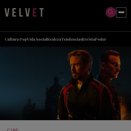
>
>
Cultura Pop
Vida Social
Realeza
Tendencias
Revista
Poder
CINE