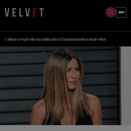
>
>
Cultura Pop
Vida Social
Realeza
Tendencias
Revista
Poder