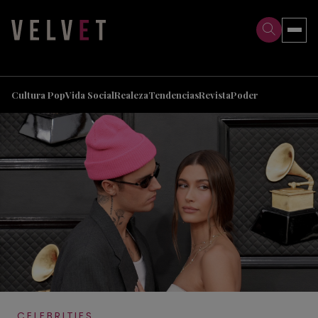
>
>
Cultura Pop
Vida Social
Realeza
Tendencias
Revista
Poder
CELEBRITIES