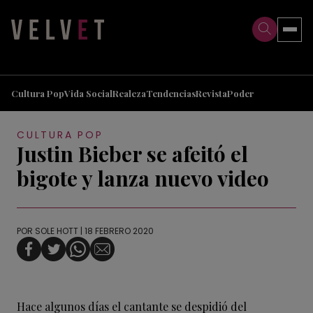
>
>
Cultura Pop
Vida Social
Realeza
Tendencias
Revista
Poder
CULTURA POP
Justin Bieber se afeitó el
bigote y lanza nuevo video
POR
SOLE HOTT
| 18 FEBRERO 2020
Hace algunos días el cantante se despidió del