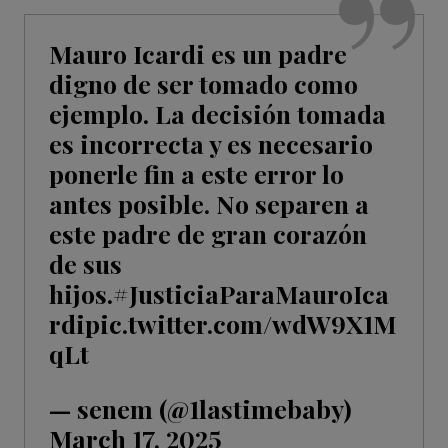
Mauro Icardi es un padre
digno de ser tomado como
ejemplo. La decisión tomada
es incorrecta y es necesario
ponerle fin a este error lo
antes posible. No separen a
este padre de gran corazón
de sus
hijos.
#JusticiaParaMauroIca
rdi
pic.twitter.com/wdW9X1M
qLt
— senem (@1lastimebaby)
March 17, 2025