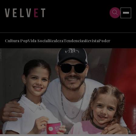
>
>
Cultura Pop
Vida Social
Realeza
Tendencias
Revista
Poder