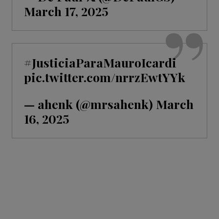
March 17, 2025
#JusticiaParaMauroIcardi
pic.twitter.com/nrrzEwtYYk
— ahenk (@mrsahenk)
March
16, 2025