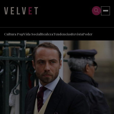
>
>
Cultura Pop
Vida Social
Realeza
Tendencias
Revista
Poder