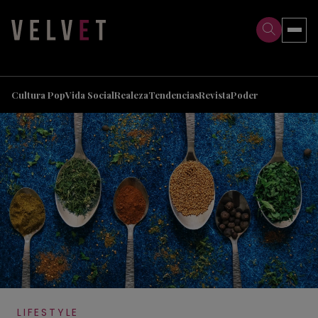
>
>
Cultura Pop
Vida Social
Realeza
Tendencias
Revista
Poder
LIFESTYLE