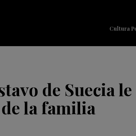
Cultura P
Cine
Series
Música
Celebriti
tavo de Suecia le q
de la familia