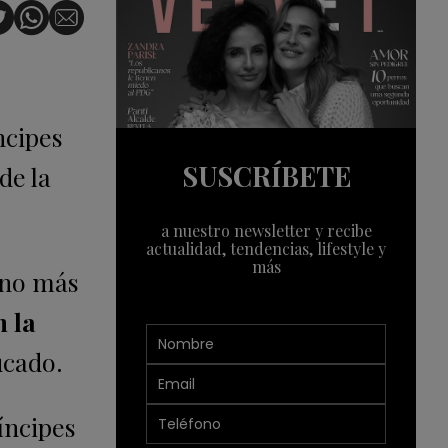
ncipes
SUSCRÍBETE
de la
a nuestro newsletter y recibe
actualidad, tendencias, lifestyle y
más
sino más
 la
ucado.
ríncipes