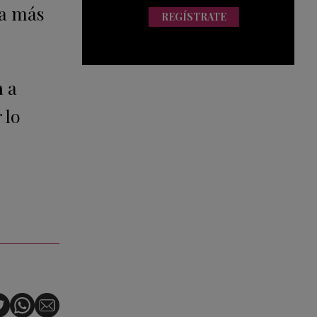
ma más
REGÍSTRATE
a
a
 lo
e