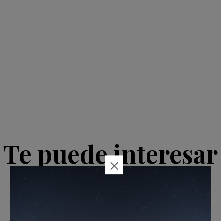
Te puede interesar
×