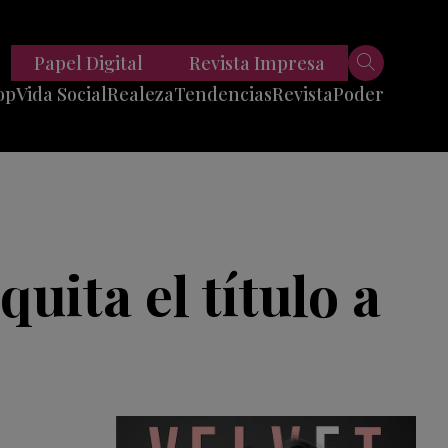
Papel Digital
Revista Impresa
op
Vida Social
Realeza
Tendencias
Revista
Poder
Belleza
Entrevistas
Moda
Mundo
Foodie
11 Preguntas
es
Fitness
Reportajes
uita el título a
Viajes
Tech