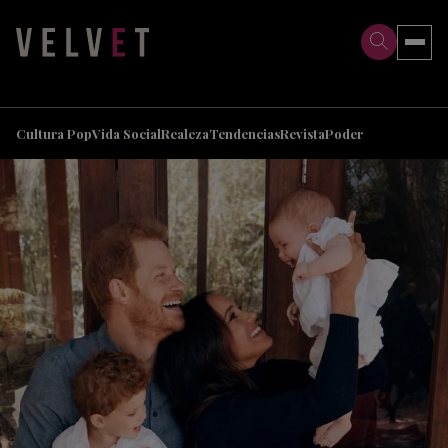
>
>
Cultura Pop
Vida Social
Realeza
Tendencias
Revista
Poder