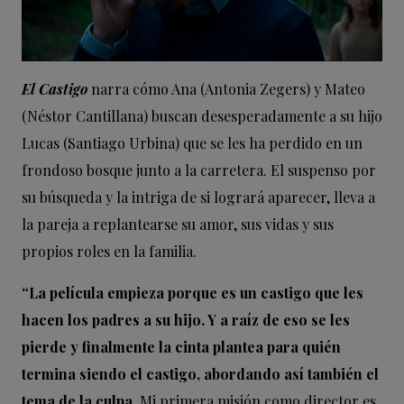
El Castigo
narra cómo Ana (Antonia Zegers) y Mateo
(Néstor Cantillana) buscan desesperadamente a su hijo
Lucas (Santiago Urbina) que se les ha perdido en un
frondoso bosque junto a la carretera. El suspenso por
su búsqueda y la intriga de si logrará aparecer, lleva a
la pareja a replantearse su amor, sus vidas y sus
propios roles en la familia.
“La película empieza porque es un castigo que les
hacen los padres a su hijo. Y a raíz de eso se les
pierde y finalmente la cinta plantea para quién
termina siendo el castigo, abordando así también el
tema de la culpa
. Mi primera misión como director es