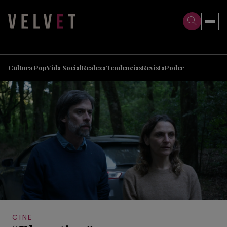
>
>
Cultura Pop
Vida Social
Realeza
Tendencias
Revista
Poder
CINE