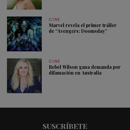
CINE
Marvel revela el primer tráiler
de “Avengers: Doomsday”
CINE
Rebel Wilson gana demanda por
difamación en Australia
SUSCRÍBETE