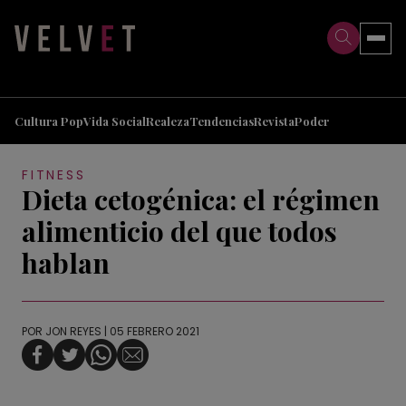
>
>
Cultura Pop
Vida Social
Realeza
Tendencias
Revista
Poder
FITNESS
Dieta cetogénica: el régimen
alimenticio del que todos
hablan
POR
JON REYES
| 05 FEBRERO 2021