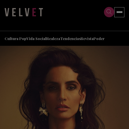
>
>
Cultura Pop
Vida Social
Realeza
Tendencias
Revista
Poder