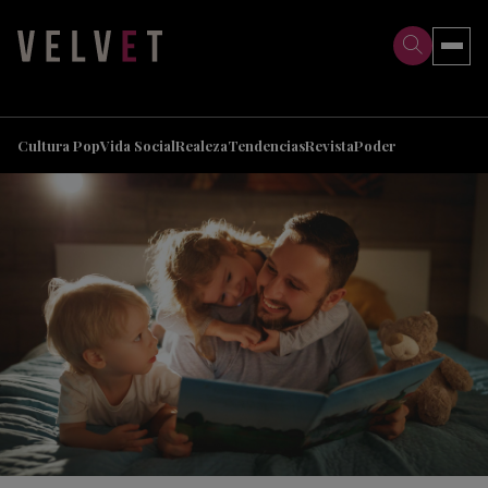
>
>
Cultura Pop
Vida Social
Realeza
Tendencias
Revista
Poder