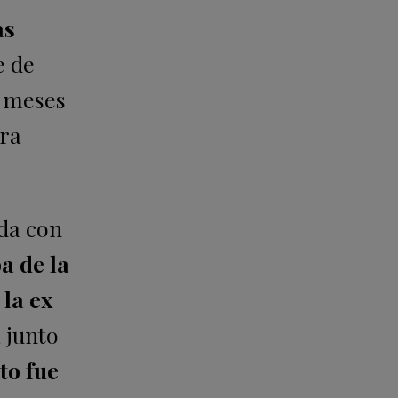
as
e de
s meses
ara
da con
a de la
la ex
 junto
to fue