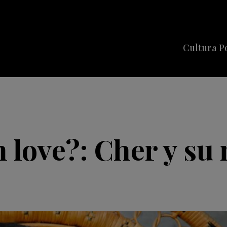
Cultura P
Cine
Series
Música
Celebriti
n love?: Cher y su