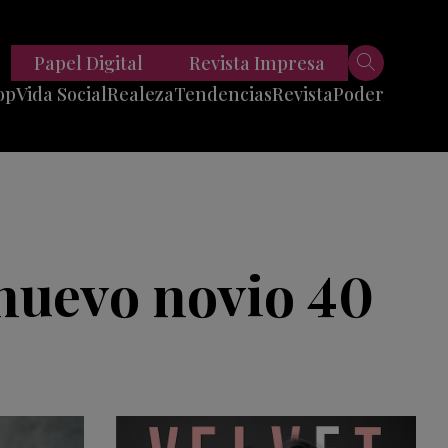
Papel Digital
Revista Impresa
op
Vida Social
Realeza
Tendencias
Revista
Poder
Belleza
Entrevistas
Moda
Mundo
Foodie
11 Preguntas
es
Fitness
Reportajes
 nuevo novio 40
Viajes
Tech