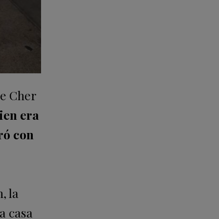
de Cher
ien era
ró con
, la
la casa