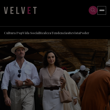
>
>
Cultura Pop
Vida Social
Realeza
Tendencias
Revista
Poder