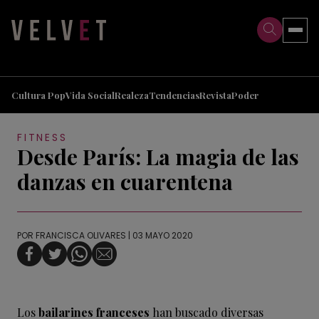
>
>
Cultura Pop
Vida Social
Realeza
Tendencias
Revista
Poder
FITNESS
Desde París: La magia de las
danzas en cuarentena
POR
FRANCISCA OLIVARES
| 03 MAYO 2020
Los
bailarines franceses
han buscado diversas