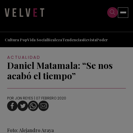
>
>
Cultura Pop
Vida Social
Realeza
Tendencias
Revista
Poder
ACTUALIDAD
Daniel Matamala: “Se nos
acabó el tiempo”
POR
JON REYES
| 07 FEBRERO 2020
Foto: Alejandro Araya