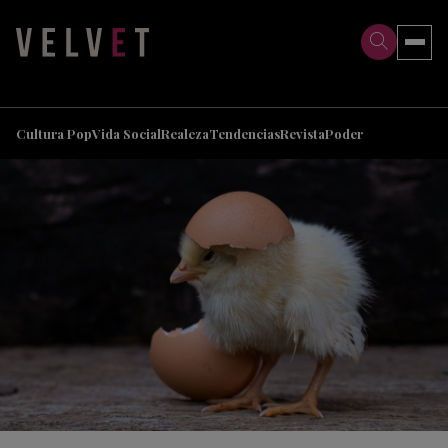
>
>
Cultura Pop
Vida Social
Realeza
Tendencias
Revista
Poder