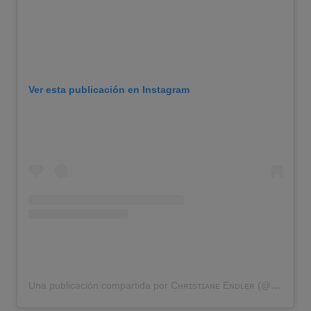
Ver esta publicación en Instagram
Una publicación compartida por Cʜʀɪsᴛɪᴀɴᴇ Eɴᴅʟᴇʀ (@tianeendler)