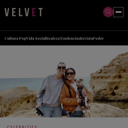
>
>
Cultura Pop
Vida Social
Realeza
Tendencias
Revista
Poder
CELEBRITIES