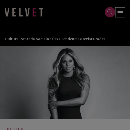
>
>
Cultura Pop
Vida Social
Realeza
Tendencias
Revista
Poder
PODER