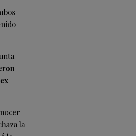
ambos
enido
funta
eron
 ex
onocer
chaza la