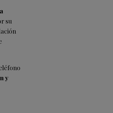
ía
or su
lación
e
eléfono
n y