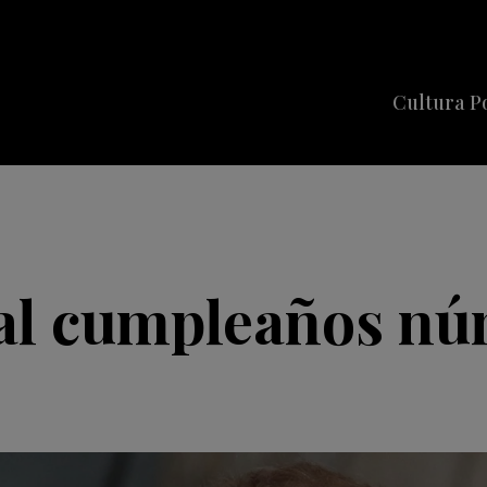
Cultura P
Cine
Series
Música
Celebriti
 al cumpleaños nú