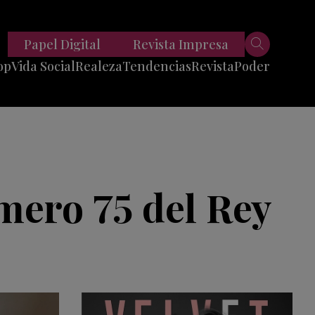
Papel Digital
Revista Impresa
op
Vida Social
Realeza
Tendencias
Revista
Poder
Belleza
Entrevistas
Moda
Mundo
Foodie
11 Preguntas
es
Fitness
Reportajes
mero 75 del Rey
Viajes
Tech