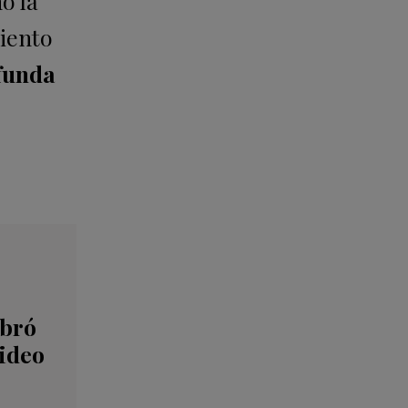
ó la
miento
ofunda
ebró
video