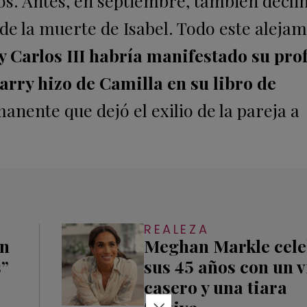
os. Antes, en septiembre, también declin
de la muerte de Isabel. Todo este aleja
ey Carlos III habría manifestado su pr
rry hizo de Camilla en su libro de
nente que dejó el exilio de la pareja a
REALEZA
an
Meghan Markle cel
s”
sus 45 años con un 
casero y una tiara