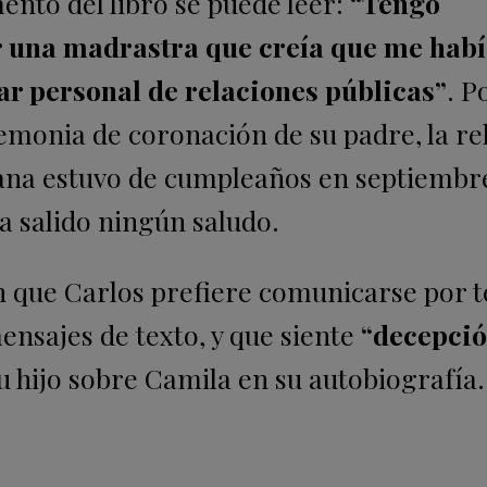
ento del libro se puede leer:
“Tengo
r una madrastra que creía que me hab
ar personal de relaciones públicas”
. P
remonia de coronación de su padre, la re
Diana estuvo de cumpleaños en septiembr
 salido ningún saludo.
n que Carlos prefiere comunicarse por t
mensajes de texto, y que siente
“decepció
u hijo sobre Camila en su autobiografía.