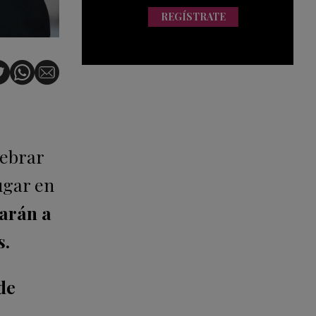
REGÍSTRATE
lebrar
ugar en
arán a
s.
de