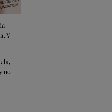
ia
a. Y
ela,
y no