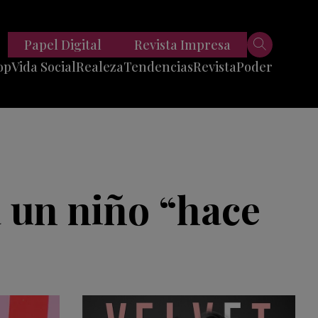
Papel Digital
Revista Impresa
op
Vida Social
Realeza
Tendencias
Revista
Poder
Belleza
Entrevistas
Moda
Mundo
Foodie
11 Preguntas
es
Fitness
Reportajes
a un niño “hace
Viajes
Tech