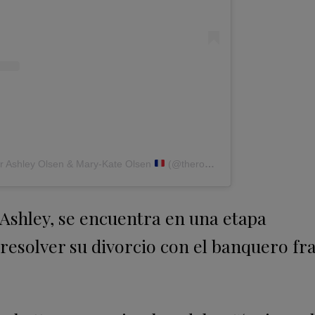
or Ashley Olsen & Mary-Kate Olsen
(@therowvw)
Ashley, se encuentra en una etapa
resolver su divorcio con el banquero fr