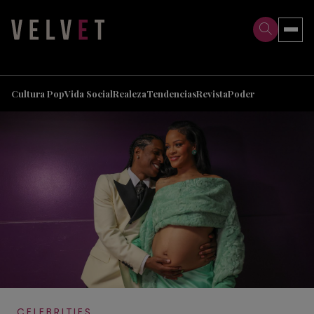
>
>
Cultura Pop
Vida Social
Realeza
Tendencias
Revista
Poder
CELEBRITIES