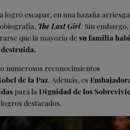
a logró escapar, en una hazaña arriesg
tobiografía,
The Last Girl
. Sin embargo, 
terarse que la mayoría de
su familia hab
 destruida.
ido numerosos reconocimientos
obel de la Paz
. Además, es
Embajadora
idas
para la
Dignidad de los Sobrevivi
s logros destacados.