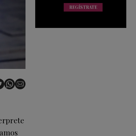
REGÍSTRATE
terprete
íamos