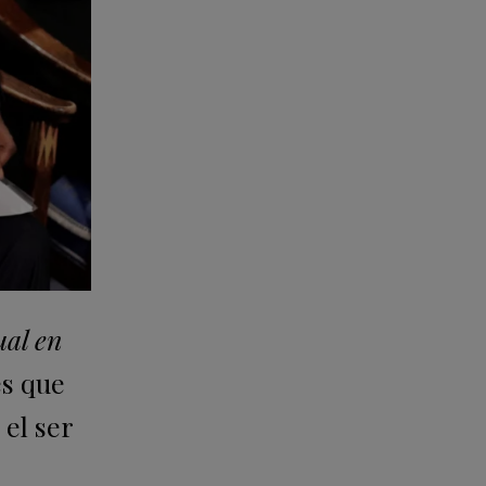
ual en
es que
el ser