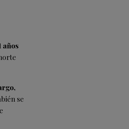
1 años
norte
argo,
mbién se
e