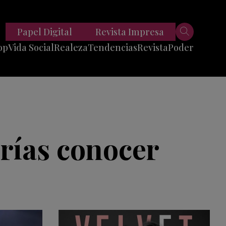
Papel Digital
Revista Impresa
op
Vida Social
Realeza
Tendencias
Revista
Poder
Belleza
Entrevistas
Moda
Mundo
Foodie
11 Preguntas
es
Fitness
Reportajes
erías conocer
Viajes
Tech