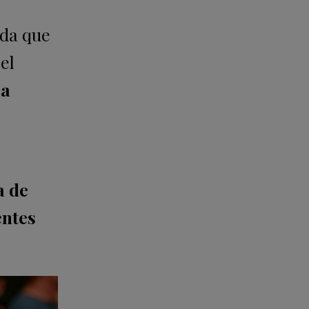
ada que
el
ía
 de
entes