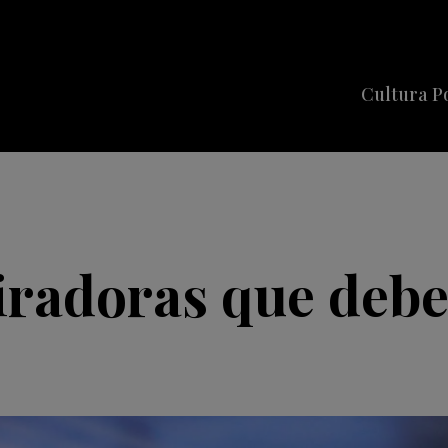
Cultura P
Cine
Series
Música
Celebriti
piradoras que deb