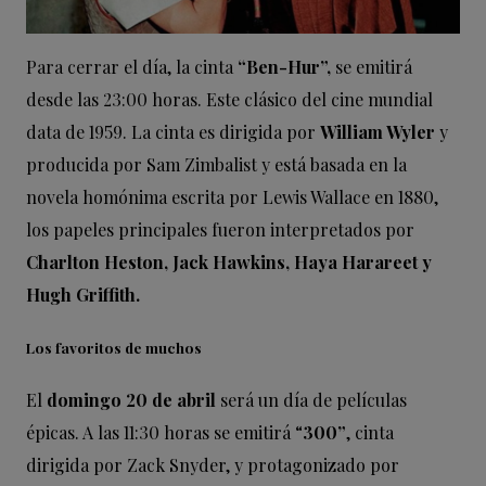
Para cerrar el día, la cinta
“Ben-Hur”,
se emitirá
desde las 23:00 horas. Este clásico del cine mundial
data de 1959. La cinta es dirigida por
William Wyler
y
producida por Sam Zimbalist y está basada en la
novela homónima escrita por Lewis Wallace en 1880,
los papeles principales fueron interpretados por
Charlton Heston, Jack Hawkins, Haya Harareet y
Hugh Griffith.
Los favoritos de muchos
El
domingo 20 de abril
será un día de películas
épicas. A las 11:30 horas se emitirá “
300”
, cinta
dirigida por Zack Snyder, y protagonizado por