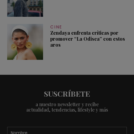
CINE
Zendaya enfrenta críticas por
promover “La Odisea” con estos
aros
SUSCRÍBETE
a nuestro newsletter y recibe
actualidad, tendencias, lifestyle y más