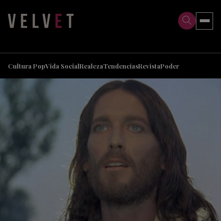
>
>
Cultura Pop
Vida Social
Realeza
Tendencias
Revista
Poder