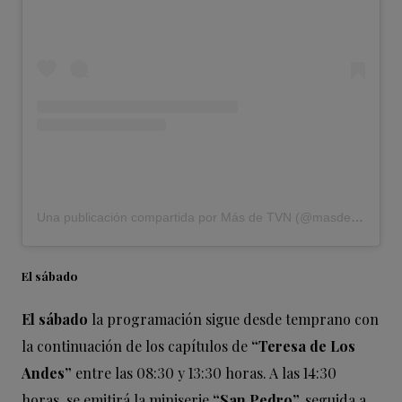
Una publicación compartida por Más de TVN (@masdetvn)
El sábado
El sábado
la programación sigue desde temprano con
la continuación de los capítulos de
“Teresa de Los
Andes”
entre las 08:30 y 13:30 horas. A las 14:30
horas, se emitirá la miniserie
“San Pedro”,
seguida a