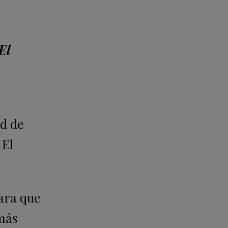
El
ad de
 El
para que
 más