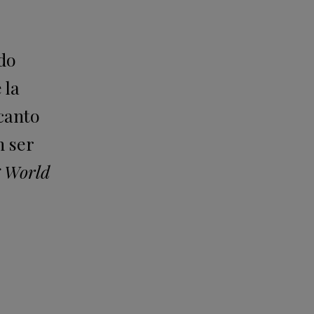
do
 la
canto
n ser
 World