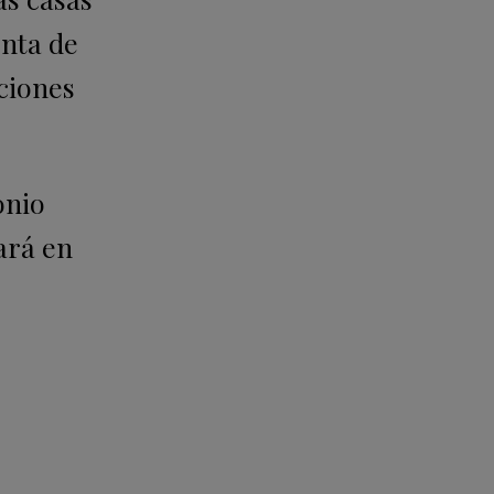
enta de
ciones
onio
ará en