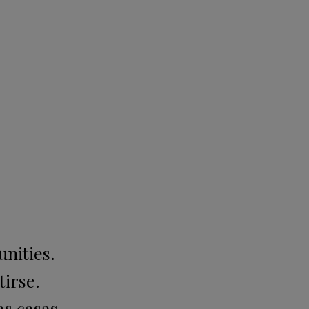
unities.
tirse.
as casas