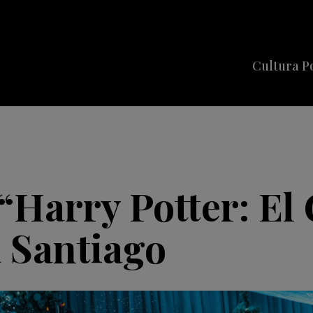
Cultura P
Cine
Series
Música
Celebriti
 “Harry Potter: El
a Santiago