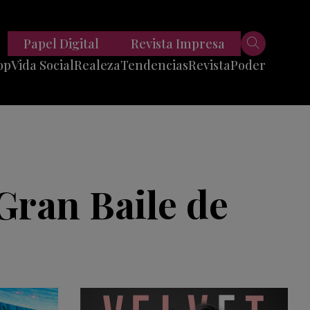
Papel Digital
Revista Impresa
op
Vida Social
Realeza
Tendencias
Revista
Poder
Belleza
Entrevistas
Moda
Mundo
Foodie
11 Preguntas
es
Fitness
Reportajes
 Gran Baile de
Viajes
Tech