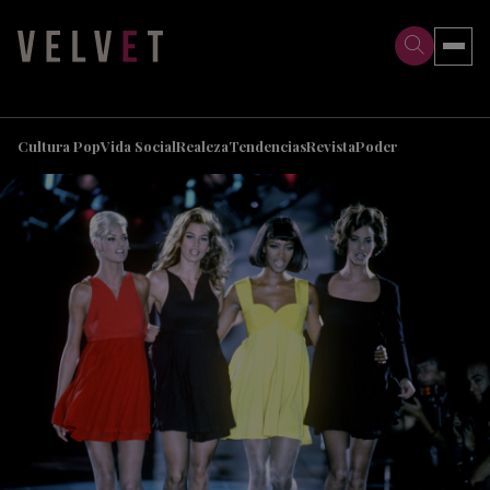
>
>
Cultura Pop
Vida Social
Realeza
Tendencias
Revista
Poder