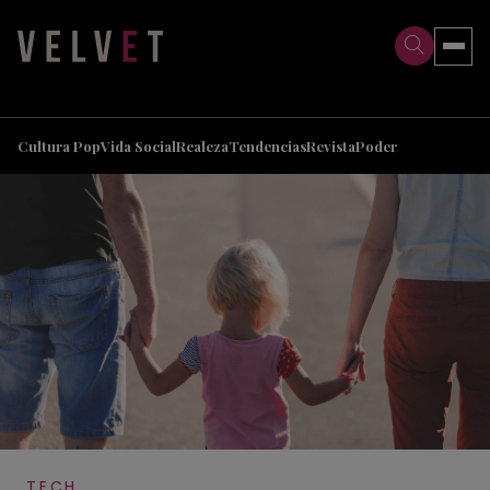
>
>
Cultura Pop
Vida Social
Realeza
Tendencias
Revista
Poder
TECH