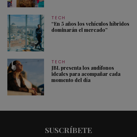
TECH
“En 5 años los vehículos híbridos
dominarán el mercado”
TECH
JBL presenta los audífonos
ideales para acompañar cada
momento del día
SUSCRÍBETE