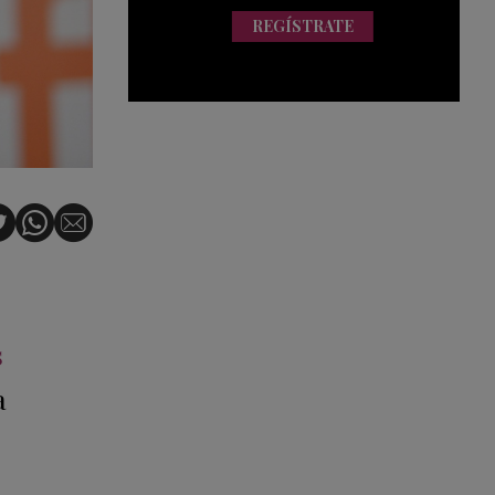
REGÍSTRATE
s
a