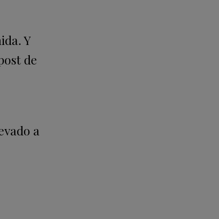
ida. Y
post de
levado a