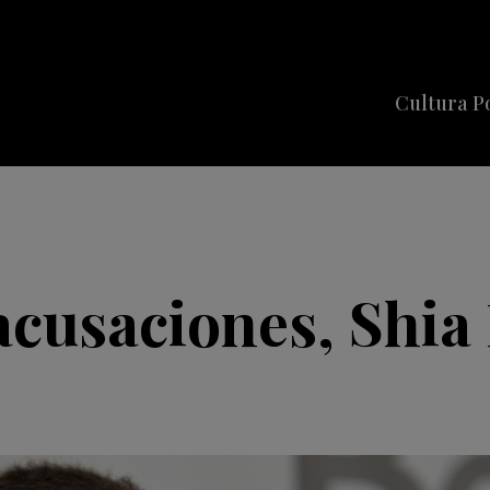
Cultura P
Cine
Series
Música
Celebriti
acusaciones, Shia