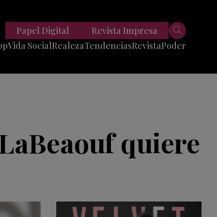
Papel Digital
Revista Impresa
op
Vida Social
Realeza
Tendencias
Revista
Poder
Belleza
Entrevistas
Moda
Mundo
Foodie
11 Preguntas
es
Fitness
Reportajes
 LaBeaouf quiere
Viajes
Tech