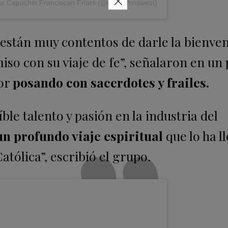
×
or Capuchin Franciscan Friars (@capuchinswest)
 están muy contentos de darle la bienven
so con su viaje de fe”, señalaron en un 
tor
posando con sacerdotes y frailes.
ble talento y pasión en la industria del
n profundo viaje espiritual
que lo ha l
atólica”, escribió el grupo.