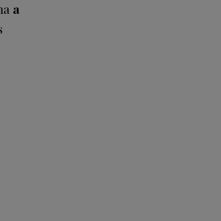
ana
a
s