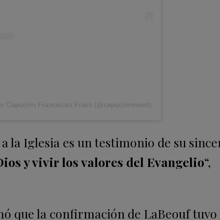
or Capuchin Franciscan Friars (@capuchinswest)
 la Iglesia es un testimonio de su since
ios y vivir los valores del Evangelio
“,
ó que la confirmación de LaBeouf tuvo 